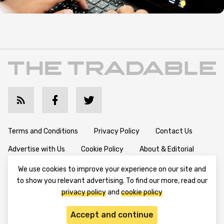
Terms and Conditions
Privacy Policy
Contact Us
Advertise with Us
Cookie Policy
About & Editorial
We use cookies to improve your experience on our site and
to show you relevant advertising. To find our more, read our
Disclaimer: TheTradable content is for informational purposes
privacy policy
and
cookie policy
only. The website does not provide any financial advisory. We do
not encourage trading any assets. Any trading activity should
Accept and continue
be done at a user’s own risk. We encourage all users to rely solely