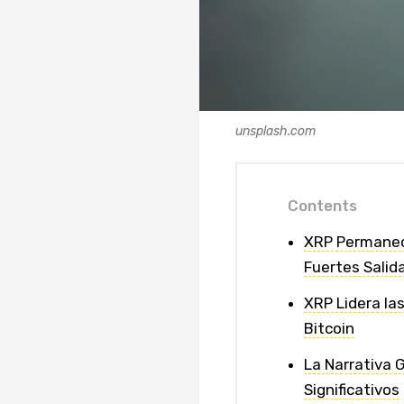
unsplash.com
Contents
XRP Permanece
Fuertes Salid
XRP Lidera la
Bitcoin
La Narrativa 
Significativos