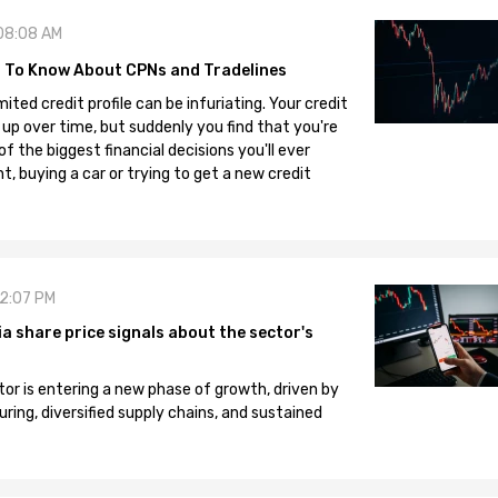
08:08 AM
 To Know About CPNs and Tradelines
mited credit profile can be infuriating. Your credit
 up over time, but suddenly you find that you're
 the biggest financial decisions you'll ever
, buying a car or trying to get a new credit
12:07 PM
 share price signals about the sector's
tor is entering a new phase of growth, driven by
ng, diversified supply chains, and sustained