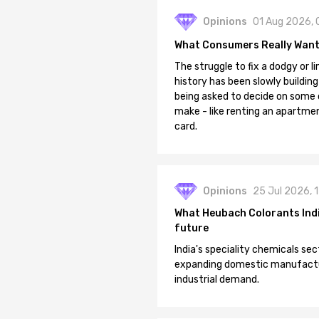
Opinions
01 Aug 2026, 
What Consumers Really Want
The struggle to fix a dodgy or li
history has been slowly building
being asked to decide on some of
make - like renting an apartment
card.
Opinions
25 Jul 2026, 
What Heubach Colorants India
future
India's speciality chemicals sec
expanding domestic manufacturi
industrial demand.