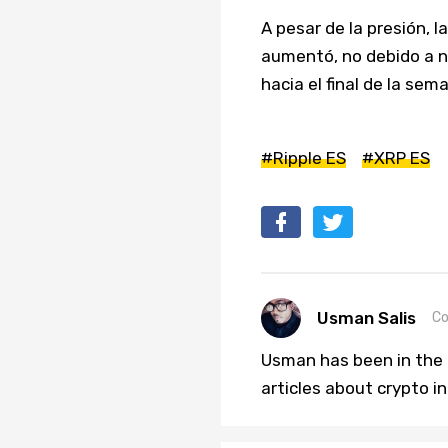
A pesar de la presión, 
aumentó, no debido a nu
hacia el final de la sem
#Ripple ES
#XRP ES
Usman Salis
Co
Usman has been in the 
articles about crypto i